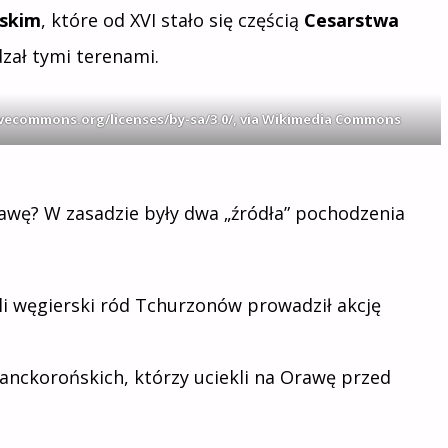
rskim
, które od XVI stało się częścią
Cesarstwa
zał tymi terenami.
ivecommons.org/licenses/by-sa/3.0/
, via Wikimedia Commons
Orawę? W zasadzie były dwa „źródła” pochodzenia
i węgierski ród Tchurzonów prowadził akcję
lanckorońskich, którzy uciekli na Orawę przed