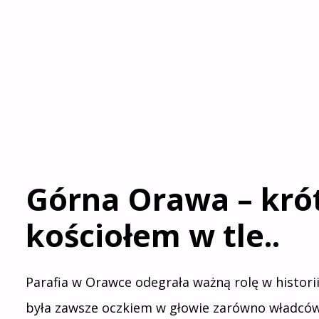
Górna Orawa – krót
kościołem w tle..
Parafia w Orawce odegrała ważną rolę w histori
była zawsze oczkiem w głowie zarówno władców P