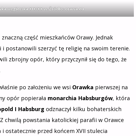
wka węgierska XIX/XX w. Źródło: orawa.eu
li znaczną część mieszkańców Orawy. Jednak
i postanowili szerzyć tę religię na swoim terenie.
i zbrojny opór, który przyczynił się do tego, że
.
 właśnie po założeniu we wsi
Orawka
pierwszej na
ojny opór popierała
monarchia Habsburgów
, która
pold I Habsburg
odznaczył kilku bohaterskich
 Z chwilą powstania katolickiej parafii w Orawce
 i ostatecznie przed końcem XVII stulecia