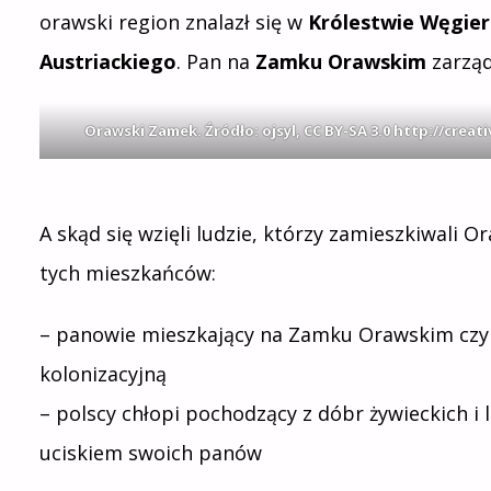
orawski region znalazł się w
Królestwie Węgie
Austriackiego
. Pan na
Zamku Orawskim
zarząd
Orawski Zamek. Źródło: ojsyl, CC BY-SA 3.0
http://creat
A skąd się wzięli ludzie, którzy zamieszkiwali 
tych mieszkańców:
– panowie mieszkający na Zamku Orawskim czyl
kolonizacyjną
– polscy chłopi pochodzący z dóbr żywieckich i 
uciskiem swoich panów