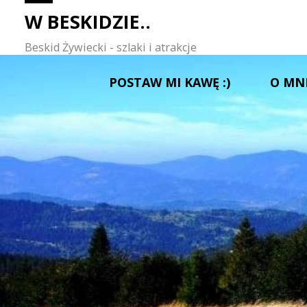
W BESKIDZIE..
Beskid Żywiecki - szlaki i atrakcje
Przejdź
POSTAW MI KAWĘ :)
O MN
do
treści