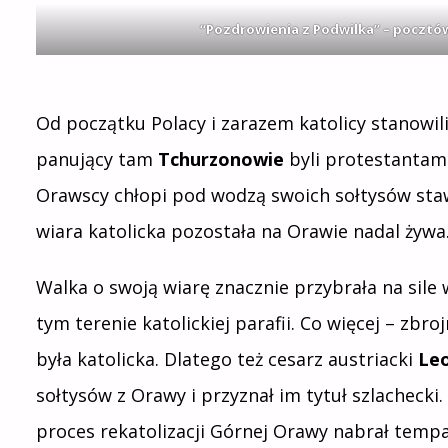
“Pozdrowienia z Podwilka” – pocztó
Od początku Polacy i zarazem katolicy stanowi
panujący tam
Tchurzonowie
byli protestantami 
Orawscy chłopi pod wodzą swoich sołtysów stawil
wiara katolicka pozostała na Orawie nadal żywa
Walka o swoją wiarę znacznie przybrała na sile
tym terenie katolickiej parafii. Co więcej – zbr
była katolicka. Dlatego też cesarz austriacki
Leo
sołtysów z Orawy i przyznał im tytuł szlachecki.
proces rekatolizacji Górnej Orawy nabrał tempa