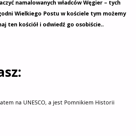
baczyć namalowanych władców Węgier – tych
tygodni Wielkiego Postu w kościele tym możemy
j ten kościół i odwiedź go osobiście..
asz:
datem na UNESCO, a jest Pomnikiem Historii