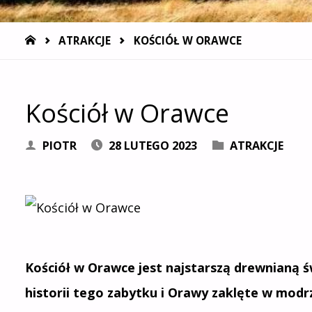
STRONA
ATRAKCJE
KOŚCIÓŁ W ORAWCE
GŁÓWNA
Kościół w Orawce
PIOTR
28 LUTEGO 2023
ATRAKCJE
Kościół w Orawce jest najstarszą drewnianą ś
historii tego zabytku i Orawy zaklęte w mo