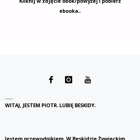
Kliknij w zdjęcie obok/powyżej i pobierz
ebooka..
WITAJ, JESTEM PIOTR. LUBIĘ BESKIDY.
Jestem przewodnikiem. W Beskidzie Żywieckim