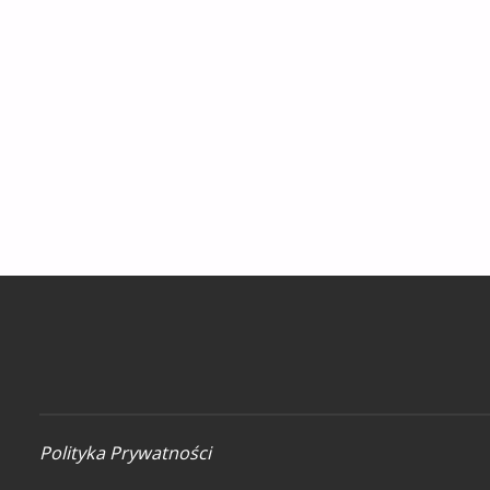
–
SZLAK
Z
ŻABNICY
SKAŁKI"
Polityka Prywatności