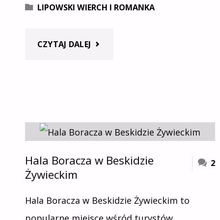
LIPOWSKI WIERCH I ROMANKA
"HALA
CZYTAJ DALEJ
RYSIANKA
I
HALA
LIPOWSKA
Hala Boracza w Beskidzie
2
Żywieckim
–
SZLAK
Hala Boracza w Beskidzie Żywieckim to
popularne miejsce wśród turystów.