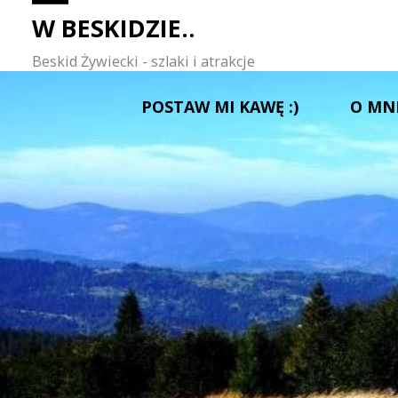
W BESKIDZIE..
Beskid Żywiecki - szlaki i atrakcje
Przejdź
POSTAW MI KAWĘ :)
O MN
do
treści