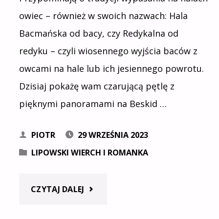
ŻABNICY
owiec – również w swoich nazwach: Hala
Bacmańska od bacy, czy Redykalna od
DOLNEJ"
redyku – czyli wiosennego wyjścia baców z
owcami na hale lub ich jesiennego powrotu.
Dzisiaj pokażę wam czarującą pętlę z
pięknymi panoramami na Beskid …
PIOTR
29 WRZEŚNIA 2023
LIPOWSKI WIERCH I ROMANKA
"HALA
CZYTAJ DALEJ
RYSIANKA