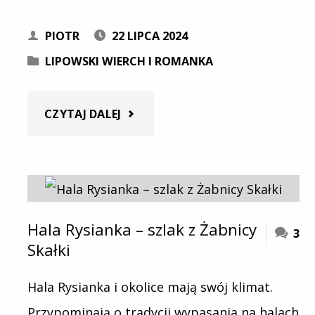
PIOTR
22 LIPCA 2024
LIPOWSKI WIERCH I ROMANKA
"STACJA
CZYTAJ DALEJ
TURYSTYCZNA
SŁOWIANKA
–
Hala Rysianka – szlak z Żabnicy
3
Skałki
SZLAK
Hala Rysianka i okolice mają swój klimat.
Z
Przypominają o tradycji wypasania na halach