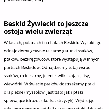
Beskid Żywiecki to jeszcze
ostoja wielu zwierząt
W lasach, polanach i na halach Beskidu Wysokiego
odnajdziemy głównie te same gatunki ssaków,
ptaków, bezkręgowców, które występują w innych
partiach Beskidów. Odnajdziemy tutaj wśród
ssaków, m.in. sarny, jelenie, wilki, zające, lisy,
wiewiórki. W świecie ptaków dostrzeżemy ptaki
drapieżne (myszołów, jastrząb) jak i ptaki
śpiewające (drozd, sikorka, strzyżyk). Wędrując
szlakiem czasem w oddali usłyszymy stuki dzięcioła.