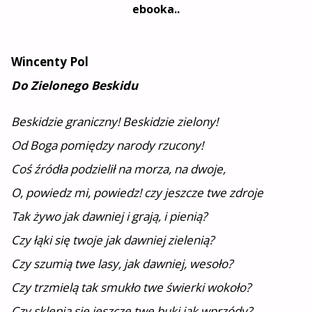
ebooka..
Wincenty Pol
Do Zielonego Beskidu
Beskidzie graniczny! Beskidzie zielony!
Od Boga pomiędzy narody rzucony!
Coś źródła podzielił na morza, na dwoje,
O, powiedz mi, powiedz! czy jeszcze twe zdroje
Tak żywo jak dawniej i grają, i pienią?
Czy łąki się twoje jak dawniej zielenią?
Czy szumią twe lasy, jak dawniej, wesoło?
Czy trzmielą tak smukło twe świerki wokoło?
Czy sklepią się jeszcze twe buki jak wprzódy?