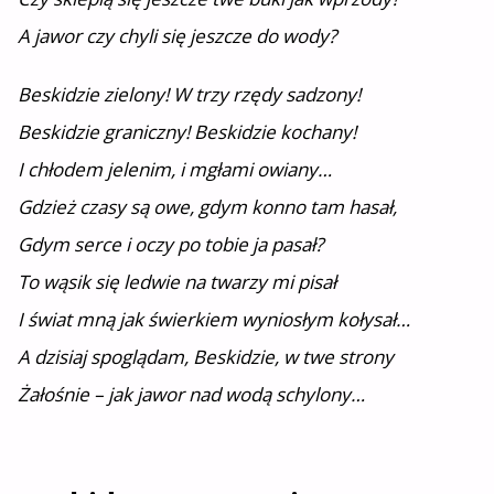
A jawor czy chyli się jeszcze do wody?
Beskidzie zielony! W trzy rzędy sadzony!
Beskidzie graniczny! Beskidzie kochany!
I chłodem jelenim, i mgłami owiany…
Gdzież czasy są owe, gdym konno tam hasał,
Gdym serce i oczy po tobie ja pasał?
To wąsik się ledwie na twarzy mi pisał
I świat mną jak świerkiem wyniosłym kołysał…
A dzisiaj spoglądam, Beskidzie, w twe strony
Żałośnie – jak jawor nad wodą schylony…