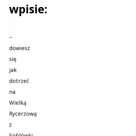
wpisie:
–
dowiesz
się
jak
dotrzeć
na
Wielką
Rycerzową
z
Soblówki