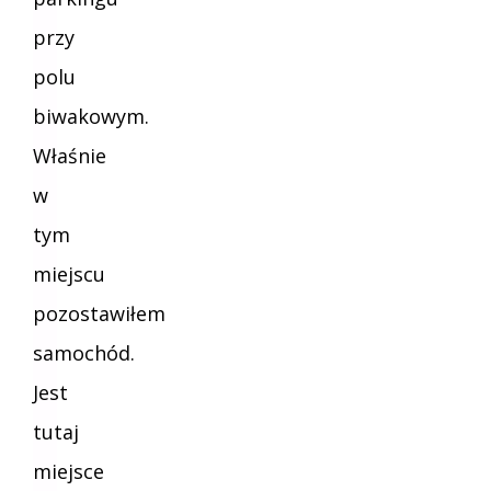
przy
polu
biwakowym.
Właśnie
w
tym
miejscu
pozostawiłem
samochód.
Jest
tutaj
miejsce