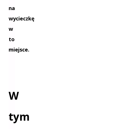
na
wycieczkę
w
to
miejsce.
W
tym