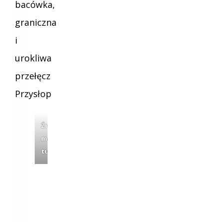
bacówka,
graniczna
i
urokliwa
przełęcz
Przysłop
Źródło:
mapa-
turystyczna.pl