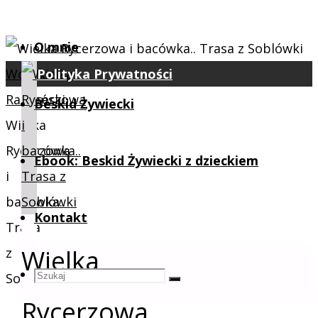
treści
O mnie
Strona
Worek
Polityka Prywatności
główna
Powrót
Raczański
Beskid Żywiecki
na
Wielka
górę
Rycerzowa
Ebook: Beskid Żywiecki z dzieckiem
i
bacówka..
Kontakt
Trasa
Wielka
z
Szukaj
Szukaj:
Soblówki
Szukaj
Rycerzowa