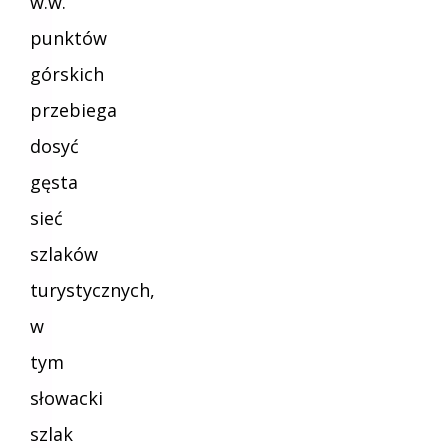
w.w.
punktów
górskich
przebiega
dosyć
gęsta
sieć
szlaków
turystycznych,
w
tym
słowacki
szlak