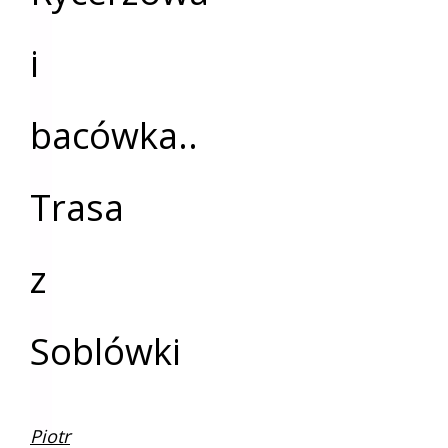
i
bacówka..
Trasa
z
Soblówki
Piotr