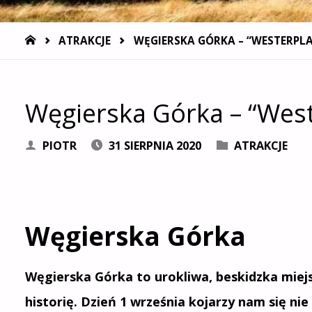
STRONA
ATRAKCJE
WĘGIERSKA GÓRKA – “WESTERPL
GŁÓWNA
Węgierska Górka – “West
PIOTR
31 SIERPNIA 2020
ATRAKCJE
Węgierska Górka
Węgierska Górka to urokliwa, beskidzka mie
historię. Dzień 1 września kojarzy nam się ni