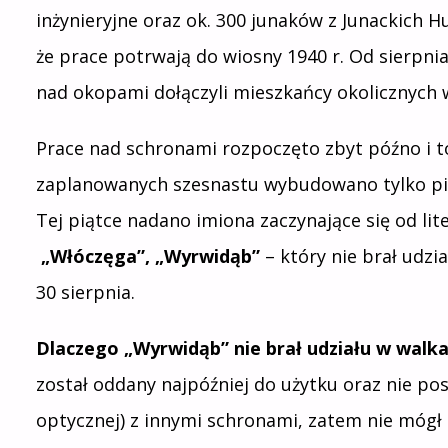
inżynieryjne oraz ok. 300 junaków z Junackich H
że prace potrwają do wiosny 1940 r. Od sierpni
nad okopami dołączyli mieszkańcy okolicznych w
Prace nad schronami rozpoczęto zbyt późno i to
zaplanowanych szesnastu wybudowano tylko pięć
Tej piątce nadano imiona zaczynające się od lit
„Włóczęga”, „Wyrwidąb”
– który nie brał udzi
30 sierpnia.
Dlaczego „Wyrwidąb” nie brał udziału w walk
został oddany najpóźniej do użytku oraz nie po
optycznej) z innymi schronami, zatem nie mógł t