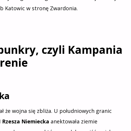
lub Katowic w stronę Zwardonia.
 bunkry, czyli Kampania
renie
rka
ł że wojna się zbliża. U południowych granic
II Rzesza Niemiecka
anektowała ziemie