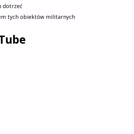
h dotrzeć
em tych obiektów militarnych
uTube