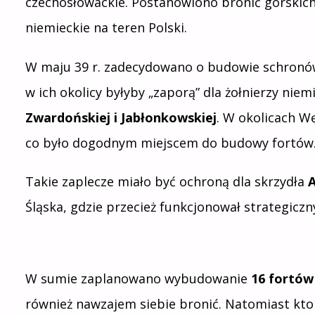
czechosłowackie. Postanowiono bronić górskich
niemieckie na teren Polski.
W maju 39 r. zadecydowano o budowie schronó
w ich okolicy byłyby „zaporą” dla żołnierzy nie
Zwardońskiej i Jabłonkowskiej
. W okolicach W
co było dogodnym miejscem do budowy fortów
Takie zaplecze miało być ochroną dla skrzydła
A
Śląska, gdzie przecież funkcjonował strategicz
W sumie zaplanowano wybudowanie
16 fortów
również nawzajem siebie bronić. Natomiast kto