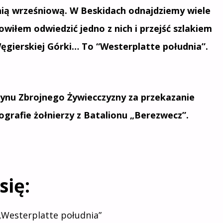
nią wrześniową. W Beskidach odnajdziemy wiele
wiłem odwiedzić jedno z nich i przejść szlakiem
ęgierskiej Górki… To “Westerplatte południa”.
nu Zbrojnego Żywiecczyzny za przekazanie
ografie żołnierzy z Batalionu „Berezwecz”.
się:
„Westerplatte południa”