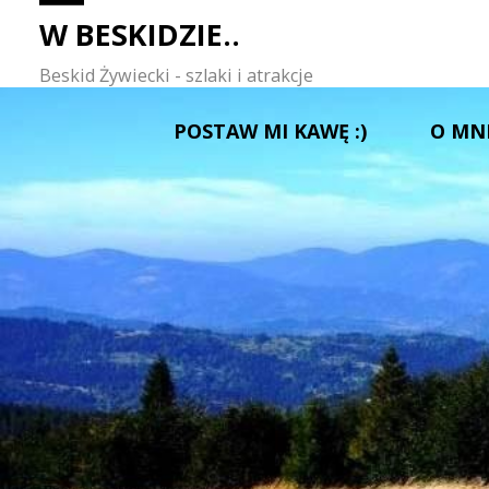
W BESKIDZIE..
Beskid Żywiecki - szlaki i atrakcje
Przejdź
POSTAW MI KAWĘ :)
O MN
do
treści