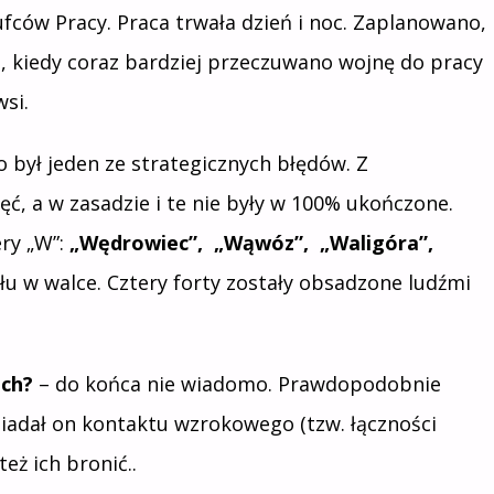
ufców Pracy. Praca trwała dzień i noc. Zaplanowano,
a, kiedy coraz bardziej przeczuwano wojnę do pracy
si.
 był jeden ze strategicznych błędów. Z
, a w zasadzie i te nie były w 100% ukończone.
ery „W”:
„Wędrowiec”, „Wąwóz”, „Waligóra”,
ału w walce. Cztery forty zostały obsadzone ludźmi
ach?
– do końca nie wiadomo. Prawdopodobnie
siadał on kontaktu wzrokowego (tzw. łączności
eż ich bronić..