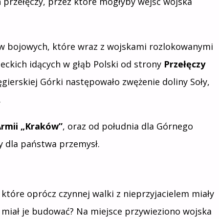
 przełęczy, przez które mogłyby wejść wojska
w bojowych, które wraz z wojskami rozlokowanymi
mieckich idących w głąb Polski od strony
Przełęczy
ęgierskiej Górki następowało zwężenie doliny Soły,
.
rmii „Kraków”
, oraz od południa dla Górnego
ny dla państwa przemysł.
które oprócz czynnej walki z nieprzyjacielem miały
 miał je budować? Na miejsce przywieziono wojska